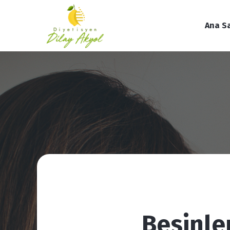
Ana S
Besinle