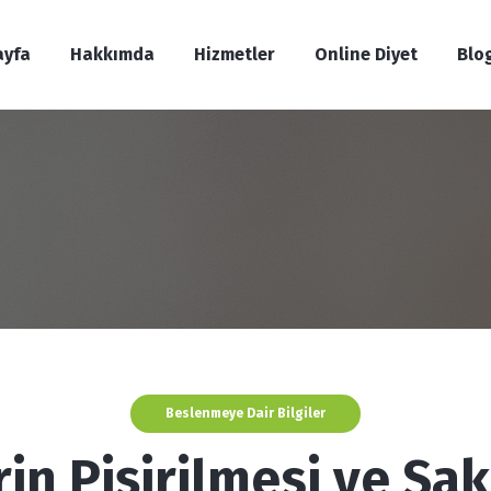
ayfa
Hakkımda
Hizmetler
Online Diyet
Blo
Kıs
Beslenmeye Dair Bilgiler
rin Pişirilmesi ve Sa