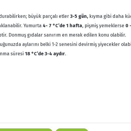
durabilirken; büyük parçalı etler
3-5 gün,
kıyma gibi daha kü
lanabilir. Yumurta
4- 7 °C’de 1 hafta
, pişmiş yemeklerse
0 
tir. Donmuş gıdalar sanırım en merak edilen konu olabilir.
uğunuzda aylarını belki 1-2 senesini devirmiş yiyecekler olabil
anma süresi
18 °C’de 3-4 aydır
.