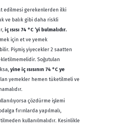
at edilmesi gerekenlerden ilki
k ve balık gibi daha riskli
ir,
iç ısısı 74 °C ‘yi bulmalıdır.
lçmek için et ve yemek
ilir. Pişmiş yiyecekler 2 saatten
ekletilmemelidir. Soğutulan
aksa,
yine iç ısısının 74 °C ye
ılan yemekler hemen tüketilmeli ve
mamalıdır.
llanılıyorsa çözdürme işlemi
alga fırınlarda yapılmalı,
ilmeden kullanılmalıdır. Kesinlikle