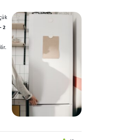
çük
– 2
ir.