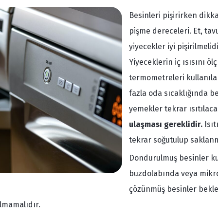
Besinleri pişirirken dikk
pişme dereceleri. Et, tavu
yiyecekler iyi pişirilmelid
Yiyeceklerin iç ısısını ö
termometreleri kullanılab
fazla oda sıcaklığında b
yemekler tekrar ısıtılac
ulaşması gereklidir.
Isıt
tekrar soğutulup saklan
Dondurulmuş besinler ku
buzdolabında veya mikrod
çözünmüş besinler beklet
lmamalıdır.