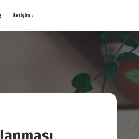
g
İletişim
a Bir Not
klanması